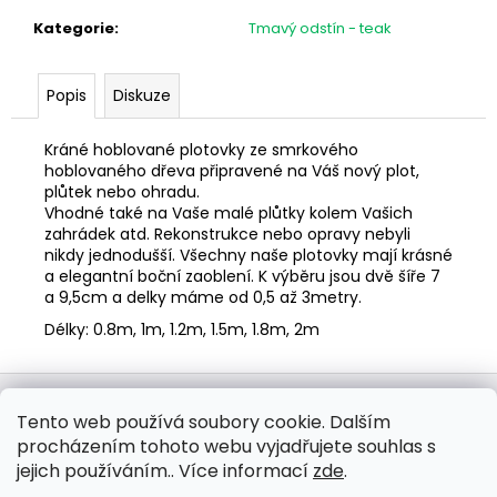
č
u
Kategorie
:
Tmavý odstín - teak
j
e
Popis
Diskuze
m
e
Kráné hoblované plotovky ze smrkového
hoblovaného dřeva připravené na Váš nový plot,
PLOTOVKA
plůtek nebo ohradu.
20X70
Vhodné také na Vaše malé plůtky kolem Vašich
OBLOUČEK
zahrádek atd. Rekonstrukce nebo opravy nebyli
nikdy jednodušší. Všechny naše plotovky mají krásné
28,80
Kč
a elegantní boční zaoblení. K výběru jsou dvě šíře 7
a 9,5cm a delky máme od 0,5 až 3metry.
Délky: 0.8m, 1m, 1.2m, 1.5m, 1.8m, 2m
Z
á
WOODmix s.r.o.
Tento web používá soubory cookie. Dalším
p
procházením tohoto webu vyjadřujete souhlas s
a
jejich používáním.. Více informací
zde
.