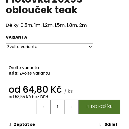
je
a
oblouček teak
0,0
z
j
5
í
hvězdiček.
Délky: 0.5m, 1m, 1.2m, 1.5m, 1.8m, 2m
t
?
VARIANTA
HLEDAT
Zvolte variantu
Kód:
Zvolte variantu
od
64,80 Kč
/ ks
D
od
53,55 Kč
bez DPH
o
Měrná
p
DO KOŠÍKU
cena:
o
r
u
Zeptat se
Sdílet