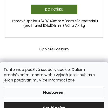
DO KOŠÍKU
Trámová spojka X 140x140mm x 3mm síla materiálu
(pro hranol 134x134mm) Váha 7,4 kg
6
položek celkem
O
v
Z
l
á
á
WOODmix s.r.o.
Tento web používá soubory cookie. Dalším
d
p
procházením tohoto webu vyjadřujete souhlas s
a
a
jejich používáním.. Více informací
zde
.
c
t
í
í
Vytvořil Shoptet
Nastavení
p
r
Copyright 2026
Woodmix shop
. Všechna práva
vyhrazena.
Upravit nastavení cookies
v
Souhlasím