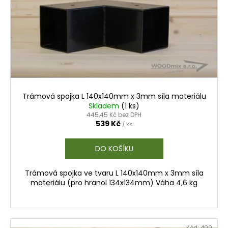
p
č
ů
u
r
j
o
e
d
m
u
e
k
t
PLOTOVKA
ů
20X95
Trámová spojka L 140x140mm x 3mm síla materiálu
Skladem
(
1 ks
)
32,80
445,45 Kč bez DPH
Kč
539 Kč
/ ks
DO KOŠÍKU
Trámová spojka ve tvaru L 140x140mm x 3mm síla
materiálu (pro hranol 134x134mm) Váha 4,6 kg
Kód:
499