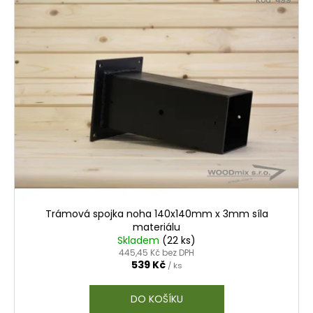
Trámová spojka noha 140x140mm x 3mm síla
materiálu
Skladem
(
22 ks
)
445,45 Kč bez DPH
539 Kč
/ ks
DO KOŠÍKU