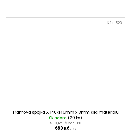
Kód:
523
Trámová spojka X 140x140mm x 3mm síla materiálu
Skladem
(
20 ks
)
569,42 Kč bez DPH
689 Kč
/ ks