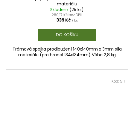
materiálu
Skladem
(
25 ks
)
280,17 Kč bez DPH
339 Kč
/ ks
DO KOŠÍKU
Trámová spojka prodloužení 140x140mm x 3mm síla
materiálu (pro hranol 134x134mm) Váha 2,8 kg
Kód:
511