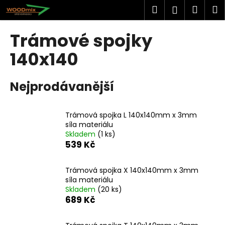
K
Přejít
Hledat
Náku
M
Přihlášen
na
o
obsah
Zpět
Zpět
košík
š
Trámové spojky
í
C
140x140
k
o
p
Nejprodávanější
o
t
Trámová spojka L 140x140mm x 3mm
ř
síla materiálu
e
Skladem
(
1 ks
)
b
539 Kč
u
j
Trámová spojka X 140x140mm x 3mm
síla materiálu
e
Skladem
(
20 ks
)
t
689 Kč
e
n