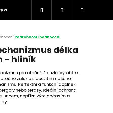
Hledat
Přihlášení
Nákupní
y a doprava
Kdo jsme
košík
rné
dnocení
Podrobnosti hodnocení
cení
chanizmus délka
ktu
 - hliník
ček.
nizmus pro otočné žaluzie. Vyrobte si
otočné žaluzie s použitím našeho
anizmu.
Perfektní a funkční doplněk
pergoly nebo terasy.
Ideální ochrana
 sluncem, nepříznivým počasím a
Následující
edy.