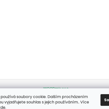
WOODmix s.r.o.
používá soubory cookie. Dalším procházením
S
 vyjadřujete souhlas s jejich používáním.. Více
zde
.