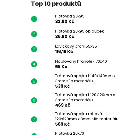
Top 10 produktů
Plotovka 20x95
32,80 Kč
Plotovka 20x95 oblouček
36,80 Kč
Lavičkový profil 55x35
116,16 Kč
Hoblovaný hranolek 70x40
58 Kč
Trámová spojka L 140x140mm x
3mm síla materiálu
539 Kč
Trámová spojka L 120x120mm x
3mm síla materiálu
469 Kč
Trámová spojka rohová
120x120mm x 3mm síla materiálu
569 Kč
Plotovka 20x70