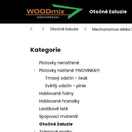
K
Přejít
na
o
Otočné žaluzie
obsah
Zpět
Zpět
š
do
do
í
Domů
Otočné žaluzie
Mechanizmus délka 2
k
obchodu
obchodu
P
o
Kategorie
Přeskočit
s
kategorie
t
Plotovky nenatřené
r
Plotovky natřené !!!NOVINKA!!!
a
Tmavý odstín - teak
n
Světlý odstín - pinie
n
Hoblované fošny
í
Hoblované hranolky
p
Lavičkové latě
a
Spojovací materiál
n
Otočné žaluzie
e
Trámové spojky