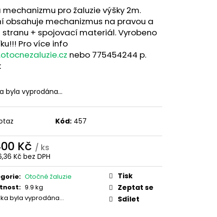
IL 55X35
 mechanizmu pro žaluzie výšky 2m.
ní obsahuje mechanizmus na pravou a
 stranu + spojovací materiál. Vyrobeno
íku!!! Pro více info
otocnezaluzie.cz
nebo 775454244 p.
k
ka byla vyprodána…
otaz
Kód:
457
400 Kč
/ ks
6,36 Kč bez DPH
ná
:
Tisk
gorie
:
Otočné žaluzie
tnost
:
9.9 kg
Zeptat se
žka byla vyprodána…
Sdílet