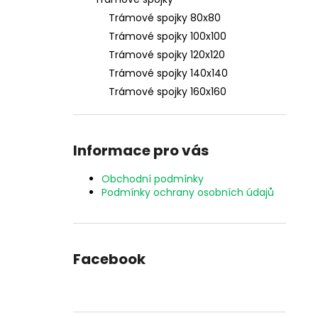
PLOTOVKA 20X95
l
Trámové spojky 80x80
32,80 Kč
Trámové spojky 100x100
Trámové spojky 120x120
Trámové spojky 140x140
Trámové spojky 160x160
Informace pro vás
Obchodní podmínky
Podmínky ochrany osobních údajů
Facebook