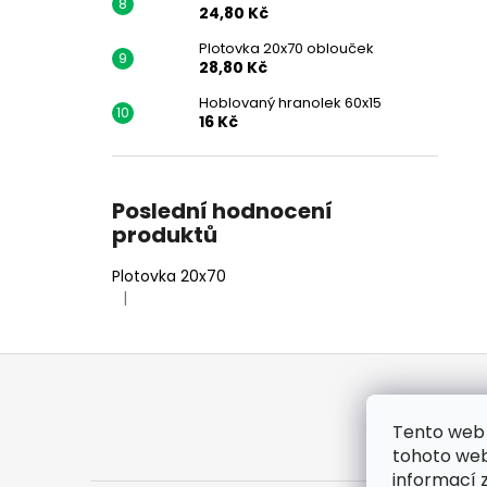
24,80 Kč
Plotovka 20x70 oblouček
28,80 Kč
Hoblovaný hranolek 60x15
16 Kč
Poslední hodnocení
produktů
Plotovka 20x70
|
Hodnocení produktu je 5 z 5 hvězdiček.
Z
á
p
Tento web 
a
tohoto webu
t
informací