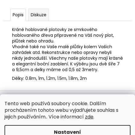
č
u
j
Popis
Diskuze
e
m
Kráné hoblované plotovky ze smrkového
e
hoblovaného dřeva připravené na Váš nový plot,
plůtek nebo ohradu.
Vhodné také na Vaše malé plůtky kolem Vašich
PLOTOVKA
zahrádek atd. Rekonstrukce nebo opravy nebyli
20X95
nikdy jednodušší. Všechny naše plotovky mají krásné
OBLOUČEK
a elegantní boční zaoblení. K výběru jsou dvě šíře 7
a 9,5cm a delky máme od 0,5 až 3metry.
36,80
Kč
Délky: 0.8m, 1m, 1.2m, 1.5m, 1.8m, 2m
Z
á
WOODmix s.r.o.
Tento web používá soubory cookie. Dalším
p
procházením tohoto webu vyjadřujete souhlas s
a
jejich používáním.. Více informací
zde
.
t
í
Vytvořil Shoptet
Nastavení