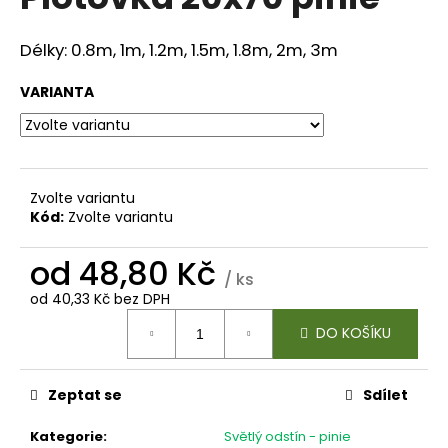
je
a
0,0
z
j
Délky: 0.8m, 1m, 1.2m, 1.5m, 1.8m, 2m, 3m
5
í
hvězdiček.
VARIANTA
t
?
Zvolte variantu
Kód:
Zvolte variantu
HLEDAT
od
48,80 Kč
/ ks
od
40,33 Kč
bez DPH
D
Měrná
DO KOŠÍKU
cena:
o
p
o
Zeptat se
Sdílet
r
u
Kategorie
:
Světlý odstín - pinie