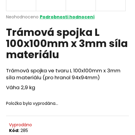
a
j
Průměrné
Neohodnoceno
Podrobnosti hodnocení
í
hodnocení
Trámová spojka L
produktu
t
je
?
100x100mm x 3mm síla
0,0
z
materiálu
5
hvězdiček.
Trámová spojka ve tvaru L 100x100mm x 3mm
HLEDAT
síla materiálu (pro hranol 94x94mm)
Váha 2,9 kg
D
o
Položka byla vyprodána…
p
o
r
Vyprodáno
u
Kód:
285