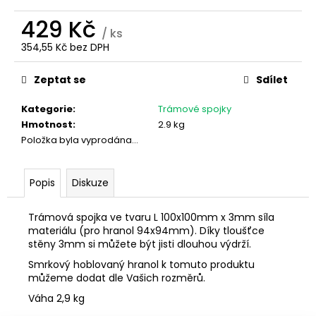
č
u
429 Kč
j
/ ks
e
354,55 Kč bez DPH
Měrná
m
cena:
e
Zeptat se
Sdílet
Kategorie
:
Trámové spojky
PLOTOVKA
Hmotnost
:
2.9 kg
20X70
Položka byla vyprodána…
OBLOUČEK
28,80
Kč
Popis
Diskuze
Trámová spojka ve tvaru L 100x100mm x 3mm síla
materiálu (pro hranol 94x94mm). Díky tloušťce
stěny 3mm si můžete být jisti dlouhou výdrží.
Smrkový hoblovaný hranol k tomuto produktu
můžeme dodat dle Vašich rozměrů.
Váha 2,9 kg