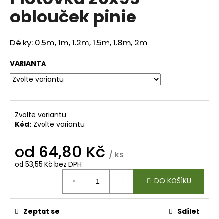
je
a
oblouček pinie
0,0
z
j
5
í
hvězdiček.
Délky: 0.5m, 1m, 1.2m, 1.5m, 1.8m, 2m
t
?
VARIANTA
HLEDAT
Zvolte variantu
Kód:
Zvolte variantu
od
64,80 Kč
/ ks
D
od
53,55 Kč
bez DPH
o
Měrná
p
DO KOŠÍKU
cena:
o
r
u
Zeptat se
Sdílet