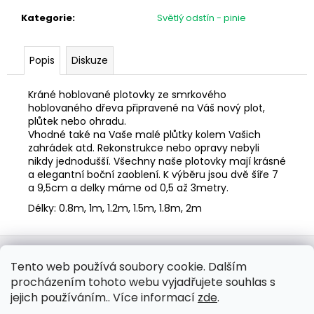
č
u
Kategorie
:
Světlý odstín - pinie
j
e
Popis
Diskuze
m
e
Kráné hoblované plotovky ze smrkového
hoblovaného dřeva připravené na Váš nový plot,
PLOTOVKA
plůtek nebo ohradu.
20X95
Vhodné také na Vaše malé plůtky kolem Vašich
OBLOUČEK
zahrádek atd. Rekonstrukce nebo opravy nebyli
nikdy jednodušší. Všechny naše plotovky mají krásné
36,80
Kč
a elegantní boční zaoblení. K výběru jsou dvě šíře 7
a 9,5cm a delky máme od 0,5 až 3metry.
Délky: 0.8m, 1m, 1.2m, 1.5m, 1.8m, 2m
Z
á
WOODmix s.r.o.
Tento web používá soubory cookie. Dalším
p
procházením tohoto webu vyjadřujete souhlas s
a
jejich používáním.. Více informací
zde
.